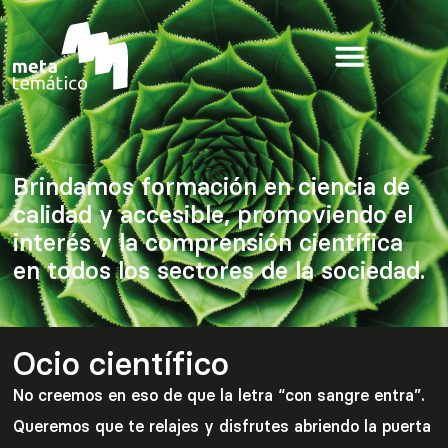
Nota:
este
sitio
web
incluye
un
sistema
de
Brindamos formación en ciencia de
accesibilidad.
calidad y accesible, promoviendo el
interés y la comprensión científica
en todos los sectores de la sociedad.
Ocio científico
No creemos en eso de que la letra “con sangre entra”.
Queremos que te relajes y disfrutes abriendo la puerta