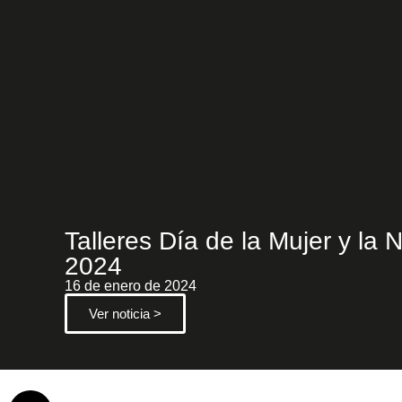
de
accesibilidad.
Talleres Día de la Mujer y la 
2024
16 de enero de 2024
Ver noticia >