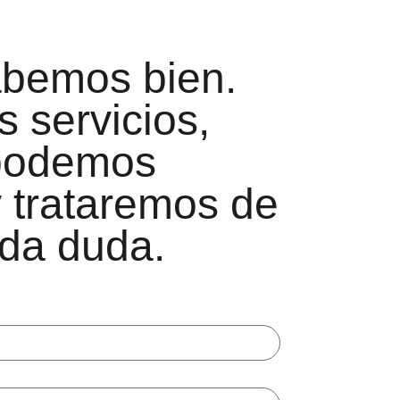
abemos bien.
s servicios,
 podemos
y trataremos de
oda duda.