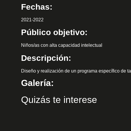
Fechas:
personas
con
2021-2022
discapacidad
visual
Público objetivo:
que
están
Niños/as con alta capacidad intelectual
usando
un
Descripción:
lector
de
Diseño y realización de un programa específico de tal
pantalla;
Galería:
Presione
Control-
F10
Quizás te interese
para
abrir
un
menú