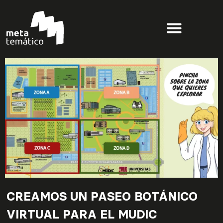
Nota:
este
sitio
web
incluye
un
sistema
de
accesibilidad.
CREAMOS UN PASEO BOTÁNICO
VIRTUAL PARA EL MUDIC